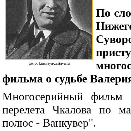
По сло
Нижег
Суво
при
много
фото: krasnaya-zastava.ru
фильма о судьбе Валери
Многосерийный фильм 
перелета Чкалова по м
полюс - Ванкувер".