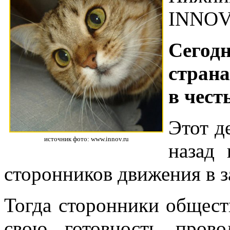
INNOV
Сегодн
стран
в чест
Этот д
источник фото: www.innov.ru
назад
сторонников движения в 
Тогда сторонники общес
свою готовность пров