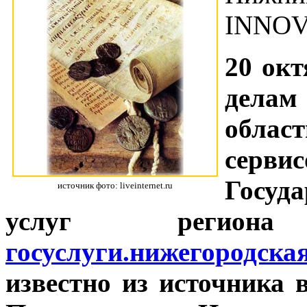
INNOV
20 окт
делам
облас
серви
Госуд
источник фото: liveinternet.ru
услуг регио
госуслуги.нижегородска
известно из источника 