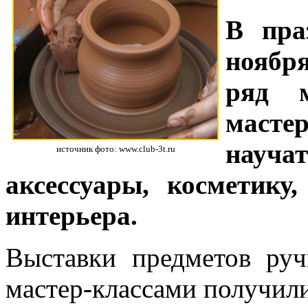
В пра
ноябр
ряд м
масте
науч
источник фото: www.club-3t.ru
аксессуары, косметик
интерьера.
Выставки предметов ру
мастер-классами получили 