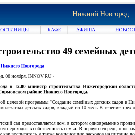
Нижний Новгород
ГОСТИНИЦЫ
КАФЕ
АФИША
НОВОСТ
 строительство 49 семейных дет
и Нижнего Новгорода
, 08 ноября, INNOV.RU -
года в 12.00 министр строительства Нижегородской облас
 Сормовском районе Нижнего Новгорода.
ной целевой программы "Создание семейных детских садов в Ниж
мплектных детских садов, каждый на 10 мест. В течение трех л
ский сад предоставляется дом, в котором одновременно прожива
дом переходит в собственность семьи. В первую очередь, прогр
у как воспитатель, а также компенсацию расходов на питание во