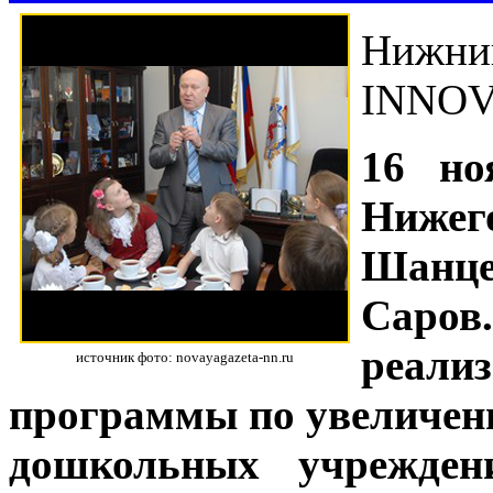
Нижни
INNOV
16 но
Нижег
Шанце
Саров.
реали
источник фото: novayagazeta-nn.ru
программы по увеличени
дошкольных учреждени