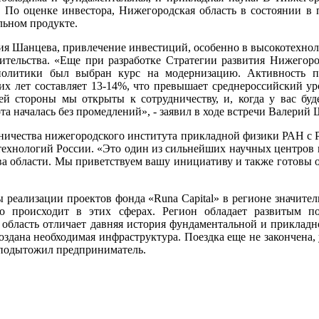
. По оценке инвестора, Нижегородская область в состоянии в
льном продукте.
ия Шанцева, привлечение инвестиций, особенно в высокотехнол
ительства. «Еще при разработке Стратегии развития Нижегоро
политики был выбран курс на модернизацию. Активность 
х лет составляет 13-14%, что превышает среднероссийский у
й стороны мы открыты к сотрудничеству, и, когда у вас бу
а началась без промедлений», - заявил в ходе встречи Валерий
удничества нижегородского института прикладной физики РАН с
технологий России. «Это один из сильнейших научных центров не
ва области. Мы приветствуем вашу инициативу и также готовы о
ы реализации проектов фонда «Runa Capital» в регионе значите
то происходит в этих сферах. Регион обладает развитым 
бласть отличает давняя история фундаментальной и прикладной
оздана необходимая инфраструктура. Поездка еще не закончена,
- подытожил предприниматель.