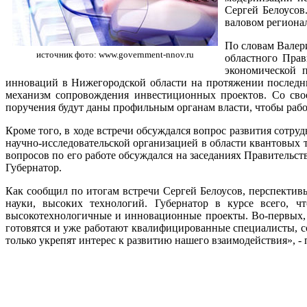
Сергей Белоусов
валовом региона
По словам Валер
источник фото: www.government-nnov.ru
областного Прав
экономической 
инноваций в Нижегородской области на протяжении последни
механизм сопровождения инвестиционных проектов. Со свое
поручения будут даны профильным органам власти, чтобы работ
Кроме того, в ходе встречи обсуждался вопрос развития сотр
научно-исследовательской организацией в области квантовых 
вопросов по его работе обсуждался на заседаниях Правительст
Губернатор.
Как сообщил по итогам встречи Сергей Белоусов, перспектив
науки, высоких технологий. Губернатор в курсе всего, ч
высокотехнологичные и инновационные проекты. Во-первых, о
готовятся и уже работают квалифицированные специалисты, с
только укрепят интерес к развитию нашего взаимодействия», 