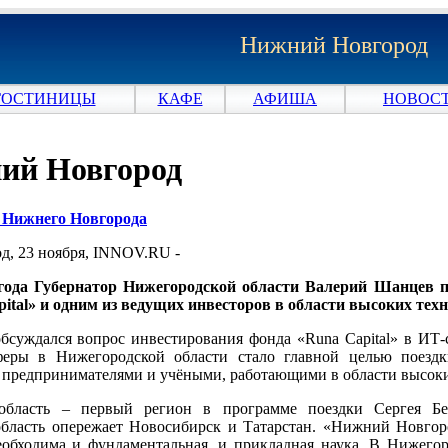
Нижний Новгород
ГОСТИНИЦЫ
КАФЕ
АФИША
НОВОСТ
ний Новгород
и Нижнего Новгорода
, 23 ноября, INNOV.RU -
 года Губернатор Нижегородской области Валерий Шанцев 
ital» и одним из ведущих инвесторов в области высоких тех
обсуждался вопрос инвестирования фонда «Runa Capital» в ИТ
феры в Нижегородской области стало главной целью поездк
предпринимателями и учёными, работающими в области высоки
область – первый регион в программе поездки Сергея Бе
бласть опережает Новосибирск и Татарстан. «Нижний Новгор
обходима и фундаментальная, и прикладная наука. В Нижегоро