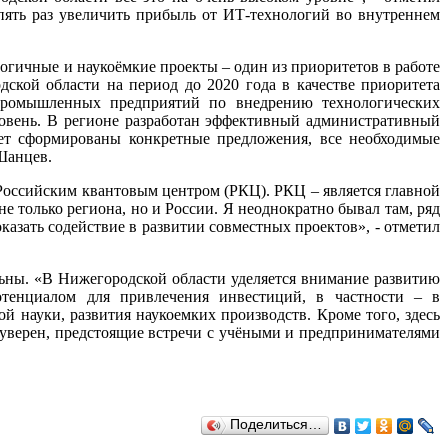
 пять раз увеличить прибыль от ИТ-технологий во внутреннем
огичные и наукоёмкие проекты – один из приоритетов в работе
дской области на период до 2020 года в качестве приоритета
промышленных предприятий по внедрению технологических
ровень. В регионе разработан эффективный административный
дет сформированы конкретные предложения, все необходимые
 Шанцев.
 Российским квантовым центром (РКЦ). РКЦ – является главной
 только региона, но и России. Я неоднократно бывал там, ряд
казать содействие в развитии совместных проектов», - отметил
льны. «В Нижегородской области уделяется внимание развитию
потенциалом для привлечения инвестиций, в частности – в
 науки, развития наукоемких производств. Кроме того, здесь
 уверен, предстоящие встречи с учёными и предпринимателями
Поделиться…