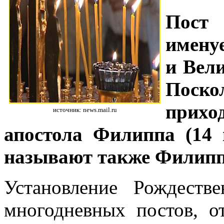
Пост 
именуе
и Вели
Поск
прихо
источник: news.mail.ru
апостола Филиппа (14 н
называют также Филип
Установление Рождеств
многодневных постов, о