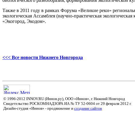
биологического разнообразия, формирования экологической ку
Также в 2011 году в рамках Форума «Великие реки» регионал
экологическая Ассамблея (научно-практическая экологическая 
«Экогород, Экодом».
<<< Все новости Нижнего Новгорода
© 1996-2012 INNOV.RU (Иннов.ру), ООО «Иннов», г. Нижний Новгород
Свидетельство РОСКОМНАДЗОРА ИА № ТУ 52-0604 от 29 февраля 2012 г.
Дизайн-студия «Иннов» - продвижение и
cоздание сайтов