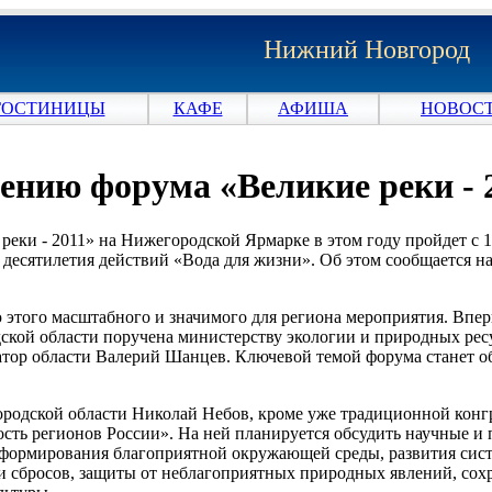
Нижний Новгород
ГОСТИНИЦЫ
КАФЕ
АФИША
НОВОСТ
ению форума «Великие реки - 
и - 2011» на Нижегородской Ярмарке в этом году пройдет с 17
десятилетия действий «Вода для жизни». Об этом сообщается н
ю этого масштабного и значимого для региона мероприятия. Впе
ской области поручена министерству экологии и природных рес
атор области Валерий Шанцев. Ключевой темой форума станет о
ородской области Николай Небов, кроме уже традиционной конгр
сть регионов России». На ней планируется обсудить научные и 
и формирования благоприятной окружающей среды, развития сис
и сбросов, защиты от неблагоприятных природных явлений, сох