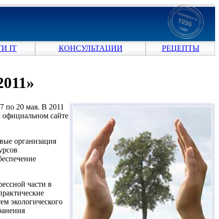
И IT
КОНСУЛЬТАЦИИ
РЕЦЕПТЫ
2011»
 по 20 мая. В 2011
а официальном сайте
рвые организация
урсов
беспечение
ессной части в
практические
тем экологического
ранения