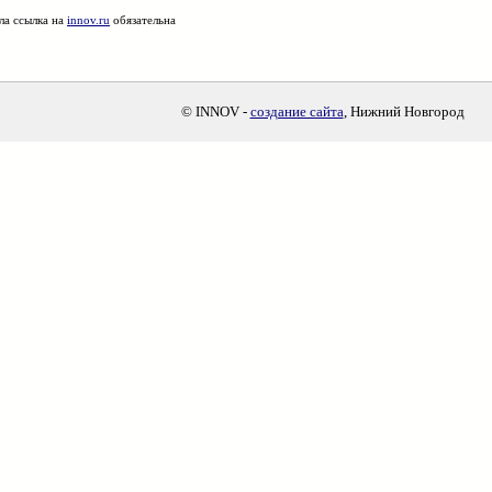
ла ссылка на
innov.ru
обязательна
© INNOV -
создание сайта
, Нижний Новгород