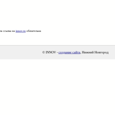
ла ссылка на
innov.ru
обязательна
© INNOV -
создание сайта
, Нижний Новгород