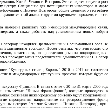
рманию, Китай, Чехию и Венгрию. Это свидетельствует о рос
у центру. Специально для потенциальных инвесторов в марте
я информация о Нижнем Новгороде, общие сведения о географич
й, сравнительный анализ с другими крупными городами, инвес
а намерена развивать уже имеющиеся международные связи,
нерами, а также работать над установлением новых побрат
м Новгороде находился Чрезвычайный и Полномочный Посол Ве
м Булавиновым господин Посол отметил, что венгерская сто
жению, в частности, по проведению ремонта водопроводных 
время проходит визит представителей администрации г.Н.Новго
водоснабжению.
ние "Культурных столиц Европы" 2010 и 2011 г.г. соответс
тие в международных культурных проектах, которые будут ос
 искусству Франции. В связи с этим с 20 по 31 марта 2006 го
че называемые "Днями Франкофонии", которые проводятся 
рамках фестиваля нижегородскому зрителю будут представлены
угие мероприятия, направленные на распространение франц
ьтурным центром "Альянс Франсез – Нижний Новгород", при 