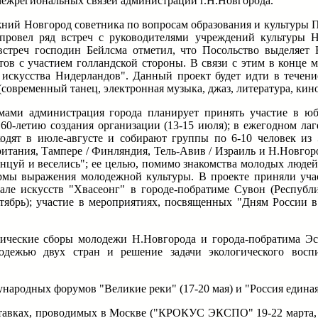
ежрегиональных связей администрации г.Н.Новгорода.
жний Новгород советника по вопросам образования и культуры 
провел ряд встреч с руководителями учреждений культуры 
 встреч господин Бейлсма отметил, что Посольство выделяе
ов с участием голландской стороны. В связи с этим в конце м
искусства Нидерландов". Данный проект будет идти в течени
современный танец, электронная музыка, джаз, литература, кино
имами администрация города планирует принять участие в ю
-летию создания организации (13-15 июля); в ежегодном лаг
одят в июле-августе и собирают группы по 6-10 человек из 
итания, Тампере / Финляндия, Тель-Авив / Израиль и Н.Новгоро
анцуй и веселись"; ее целью, помимо знакомства молодых людей
рмы выражения молодежной культуры. В проекте приняли уча
ле искусств "Хвасеонг" в городе-побратиме Сувон (Республи
тябрь); участие в мероприятиях, посвященных "Дням России в 
гические сборы молодежи Н.Новгорода и города-побратима Эс
одежью двух стран и решение задачи экологического восп
родных форумов "Великие реки" (17-20 мая) и "Россия единая"
тавках, проводимых в Москве ("КРОКУС ЭКСПО" 19-22 марта