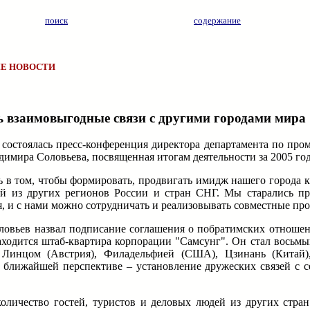
поиск
содержание
Е НОВОСТИ
 взаимовыгодные связи с другими городами мира
и состоялась пресс-конференция директора департамента по пр
мира Соловьева, посвященная итогам деятельности за 2005 год 
ь в том, чтобы формировать, продвигать имидж нашего города 
ей из других регионов России и стран СНГ. Мы старались пр
, и с нами можно сотрудничать и реализовывать совместные про
ловьев назвал подписание соглашения о побратимских отноше
аходится штаб-квартира корпорации "Самсунг". Он стал восьм
Линцом (Австрия), Филадельфией (США), Цзинань (Китай),
 ближайшей перспективе – установление дружеских связей с 
оличество гостей, туристов и деловых людей из других стран