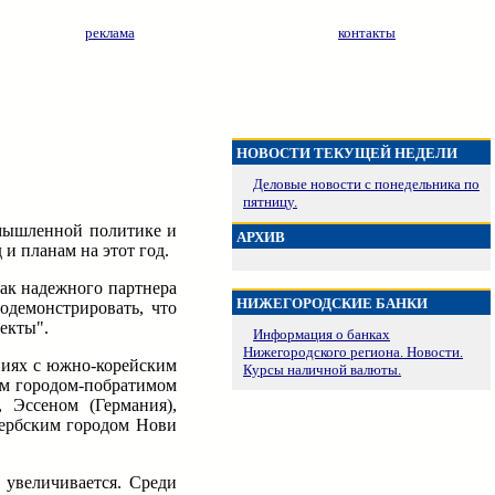
реклама
контакты
НОВОСТИ ТЕКУЩЕЙ НЕДЕЛИ
Деловые новости с понедельника по
пятницу.
омышленной политике и
АРХИВ
и планам на этот год.
как надежного партнера
НИЖЕГОРОДСКИЕ БАНКИ
одемонстрировать, что
екты".
Информация о банках
Нижегородского региона. Новости.
ниях с южно-корейским
Курсы наличной валюты.
ым городом-побратимом
 Эссеном (Германия),
сербским городом Нови
 увеличивается. Среди