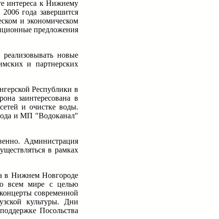
те интереса к Нижнему
 2006 года завершится
еском и экономическом
тиционные предложения
 реализовывать новые
имских и партнерских
нгерской Республики в
рона заинтересована в
сетей и очистке воды.
рода и МП "Водоканал"
твенно. Администрация
уществляться в рамках
да в Нижнем Новгороде
во всем мире с целью
 концерты современной
узской культуры. Дни
поддержке Посольства