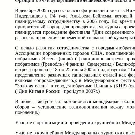
Франции в РФ и департамента внешнеэкономических и м
В декабре 2005 года состоялся официальный визит в Ни
Нидерландов в РФ г-на Альфреда Бейлсмы, который 
планируемому сотрудничеству в 2006 году. Во время
приоритетный город, для проведения культурных проект
планируется проведение фестиваля "Дни современного 
разные направления современной голландской культуры (
С целью развития сотрудничества с городами-побрат
Ассоциации породненных городов США, посвященной 60
побратимов Эссена (июль) (Традиционно встречи прох
побратимов (Гренобль / Франция, Сандерлэнд / Великобр
встреча прошла с 18 по 25 июля 2005г. под лозунгом "Т
представление различных танцевальных стилей как фо
включая сопровождающего.); в Международном фестива
"Золотая осень" в городе-побратиме Цзинань (КНР) (ок
("Дни Китая в России" пройдут в 2007г.)
В июле – августе с.г. возобновятся молодежные эколо
сборов – установление взаимопонимания между мол
поколения.)
Участие в организации и проведении крупнейших Междуна
Участие в крупнейших Международных туристских выс