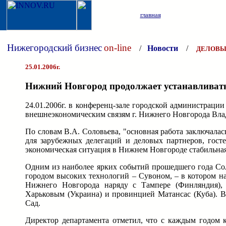
главная
Нижегородский бизнес
on-line
/
Новости
/
ДЕЛОВЫ
25.01.2006г.
Нижний Новгород продолжает устанавливать
24.01.2006г. в конференц-зале городской администраци
внешнеэкономическим связям г. Нижнего Новгорода Влади
По словам В.А. Соловьева, "основная работа заключалас
для зарубежных делегаций и деловых партнеров, гост
экономическая ситуация в Нижнем Новгороде стабильная
Одним из наиболее ярких событий прошедшего года Со
городом высоких технологий – Сувоном, – в котором н
Нижнего Новгорода наряду с Тампере (Финляндия), 
Харьковым (Украина) и провинцией Матансас (Куба). В
Сад.
Директор департамента отметил, что с каждым годом к