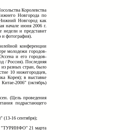
Посольства Королевства
Нижнего Новгорода по
т Нижний Новгород как
ая начале июня 2006 г.
е недели и представит
 и фотография).
билейной конференции
ере молодежи городов-
Эссена и его городов-
д / Россия). Последняя
 из разных стран, было
стие 10 нижегородцев,
ка Корея); в выставке
Китае-2006" (октябрь)
сен. (Цель проведения
итания подрастающего
 (13-16 сентября);
, "ТУРИНФО" 21 марта