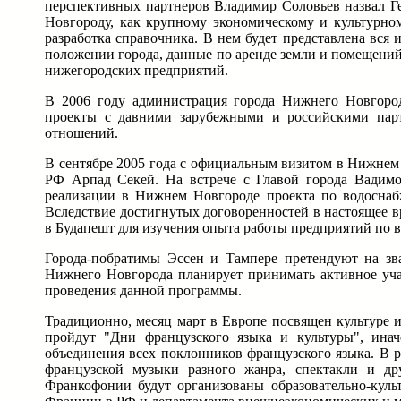
перспективных партнеров Владимир Соловьев назвал Ге
Новгороду, как крупному экономическому и культурном
разработка справочника. В нем будет представлена вс
положении города, данные по аренде земли и помещени
нижегородских предприятий.
В 2006 году администрация города Нижнего Новгород
проекты с давними зарубежными и российскими парт
отношений.
В сентябре 2005 года с официальным визитом в Нижне
РФ Арпад Секей. На встрече с Главой города Вадимо
реализации в Нижнем Новгороде проекта по водоснаб
Вследствие достигнутых договоренностей в настоящее 
в Будапешт для изучения опыта работы предприятий по 
Города-побратимы Эссен и Тампере претендуют на зва
Нижнего Новгорода планирует принимать активное учас
проведения данной программы.
Традиционно, месяц март в Европе посвящен культуре и
пройдут "Дни французского языка и культуры", ина
объединения всех поклонников французского языка. В 
французской музыки разного жанра, спектакли и др
Франкофонии будут организованы образовательно-кул