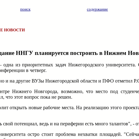
поиск
содержание
Е НОВОСТИ
е здание ННГУ планируется построить в Нижнем Нов
 – одна из приоритетных задач Нижегородского университета. 
нференции в четверг.
, но и на другие ВУЗы Нижегородской области и ПФО отметил Р.
ентре Нижнего Новгорода, возможно, что место под студенч
л, что этот вопрос пока не решен.
олит открыть новые рабочие места. На реализацию этого проект
свой потенциал, ведь и на периферии есть много талантов", - 
университета остро стоит проблема нехватки площадей. "Сейч