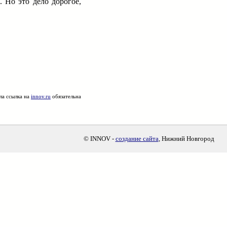
. Но это дело дорогое,
ла ссылка на
innov.ru
обязательна
© INNOV -
создание сайта
, Нижний Новгород