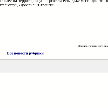
м более на территории университета есть даже место для этого
тельству", - добавил Р.Стронгин.
При перепечатке материа
Все новости рубрики