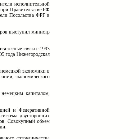
вители исполнительной
и при Правительстве РФ
тели Посольства ФРГ в
оров выступил министр
я тесные связи с 1993
005 года Нижегородская
 немецкой экономики в
сонии, экономического
 немецким капиталом,
ацией и Федеративной
 система двусторонних
ров. Совокупный объем
ии.
льного сотрудничества