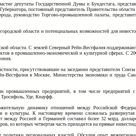
частие депутаты Государственной Думы и Бундестага, предста
 Губернатора, постоянный представитель Правительства област
рода, руководство Торгово-промышленной палаты, представи
егородской области и потенциальных возможностей для инвест
кой области. С землей Северный Рейн-Вестфалия поддерживаютс
оектов в промышленно-экономической и культурной сферах. С 2
сония.
астности, присутствовавшие на заседании представители Союза
н-Вестфалия в Москве, Министерства экономики и труда Сак
ли промышленных предприятий, в том числе предприятий с
 Тросифоль, Уде, Кнауфф.
ложительную динамику отношений между Российской Федер
и и культуры. К настоящему времени сложилась развернутая
т между Россией и Германией составил более 32 млрд. долла
ров, из которых четвертая часть приходится на прямые инвестиц
т политики региональных властей. Обсудив опыт межрегиона