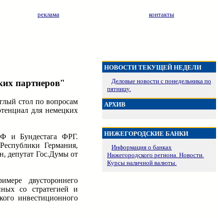
реклама
контакты
НОВОСТИ ТЕКУЩЕЙ НЕДЕЛИ
Деловые новости с понедельника по
ких партнеров"
пятницу.
глый стол по вопросам
АРХИВ
отенциал для немецких
НИЖЕГОРОДСКИЕ БАНКИ
РФ и Бундестага ФРГ.
Республики Германия,
Информация о банках
н, депутат Гос.Думы от
Нижегородского региона. Новости.
Курсы наличной валюты.
римере двустороннего
нных со стратегией и
кого инвестиционного