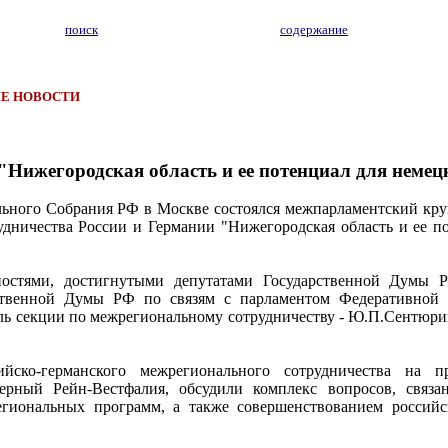
поиск
содержание
Е НОВОСТИ
Нижегородская область и ее потенциал для немец
ального Собрания РФ в Москве состоялся межпарламентский кру
дничества России и Германии "Нижегородская область и ее п
ностями, достигнутыми депутатами Государственной Думы 
ственной Думы РФ по связям с парламентом Федеративной 
ель секции по межрегиональному сотрудничеству - Ю.П.Сентюри
йско-германского межрегионального сотрудничества на п
ерный Рейн-Вестфалия, обсудили комплекс вопросов, связа
гиональных программ, а также совершенствованием российс