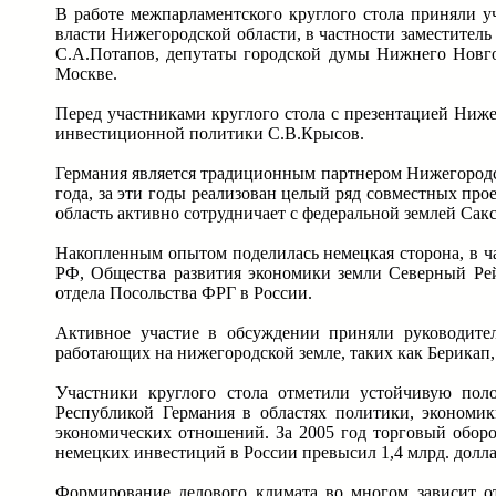
В работе межпарламентского круглого стола приняли у
власти Нижегородской области, в частности заместитель
С.А.Потапов, депутаты городской думы Нижнего Новго
Москве.
Перед участниками круглого стола с презентацией Ниж
инвестиционной политики С.В.Крысов.
Германия является традиционным партнером Нижегородс
года, за эти годы реализован целый ряд совместных пр
область активно сотрудничает с федеральной землей Сак
Накопленным опытом поделилась немецкая сторона, в ч
РФ, Общества развития экономики земли Северный Рей
отдела Посольства ФРГ в России.
Активное участие в обсуждении приняли руководите
работающих на нижегородской земле, таких как Берикап,
Участники круглого стола отметили устойчивую по
Республикой Германия в областях политики, экономик
экономических отношений. За 2005 год торговый оборо
немецких инвестиций в России превысил 1,4 млрд. долла
Формирование делового климата во многом зависит о