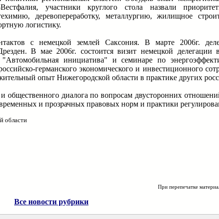
Вестфалия, участники круглого стола назвали приорите
ехимию, деревопереработку, металлургию, жилищное строит
ортную логистику.
тактов с немецкой землей Саксония. В марте 2006г. деле
Дрезден. В мае 2006г. состоится визит немецкой делегации
 "Автомобильная инициатива" и семинаре по энергоэффект
российско-германского экономического и инвестиционного сотр
жительный опыт Нижегородской области в практике других росс
и общественного диалога по вопросам двусторонних отношени
современных и прозрачных правовых норм и практики регулирова
й области
При перепечатке материа
Все новости рубрики