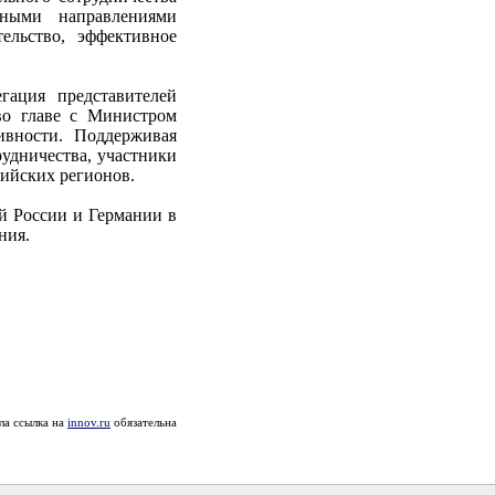
тными направлениями
ельство, эффективное
гация представителей
 во главе с Министром
ивности. Поддерживая
удничества, участники
ийских регионов.
й России и Германии в
ния.
ла ссылка на
innov.ru
обязательна