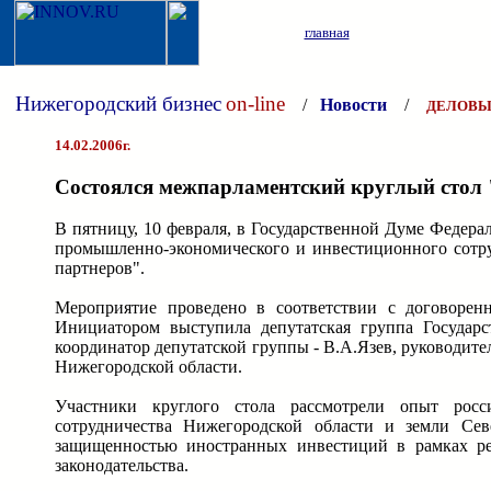
главная
Нижегородский бизнес
on-line
/
Новости
/
ДЕЛОВЫ
14.02.2006г.
Cостоялся межпарламентский круглый стол "
В пятницу, 10 февраля, в Государственной Думе Федер
промышленно-экономического и инвестиционного сотру
партнеров".
Мероприятие проведено в соответствии с договорен
Инициатором выступила депутатская группа Государ
координатор депутатской группы - В.А.Язев, руководит
Нижегородской области.
Участники круглого стола рассмотрели опыт росси
сотрудничества Нижегородской области и земли Сев
защищенностью иностранных инвестиций в рамках ре
законодательства.