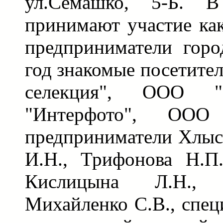
ул.Семашко, 5-Б. В
принимают участие ка
предприниматели горо
год знакомые посетите
селекция", ООО "
"Интерфото", ООО
предприниматели Хлыст
И.Н., Трифонова Н.П
Кислицына Л.Н., 
Михайленко С.В., спе