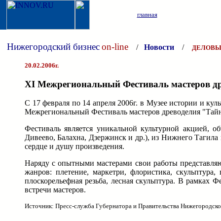
главная
Нижегородский бизнес
on-line
/
Новости
/
ДЕЛОВЫ
20.02.2006г.
XI Межрегиональный Фестиваль мастеров д
С 17 февраля по 14 апреля 2006г. в Музее истории и кул
Межрегиональный Фестиваль мастеров древоделия "Тайн
Фестиваль является уникальной культурной акцией, о
Дивеево, Балахна, Дзержинск и др.), из Нижнего Тагила
сердце и душу произведения.
Наряду с опытными мастерами свои работы представляю
жанров: плетение, маркетри, флористика, скульптура, 
плоскорельефная резьба, лесная скульптура. В рамках Ф
встречи мастеров.
Источник: Пресс-служба Губернатора и Правительства Нижегородско