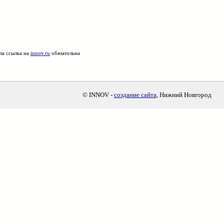
ла ссылка на
innov.ru
обязательна
© INNOV -
создание сайта
, Нижний Новгород