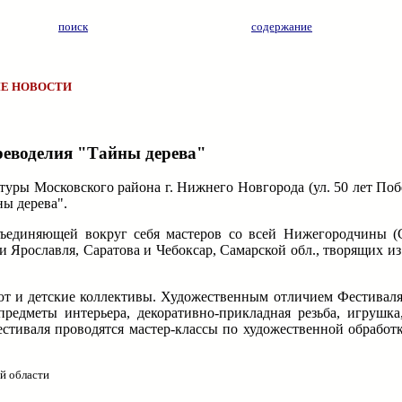
поиск
содержание
Е НОВОСТИ
реводелия "Тайны дерева"
ьтуры Московского района г. Нижнего Новгорода (ул. 50 лет Поб
ы дерева".
бъединяющей вокруг себя мастеров со всей Нижегородчины (С
 и Ярославля, Саратова и Чебоксар, Самарской обл., творящих и
т и детские коллективы. Художественным отличием Фестиваля 
предметы интерьера, декоративно-прикладная резьба, игрушка,
естиваля проводятся мастер-классы по художественной обработк
й области