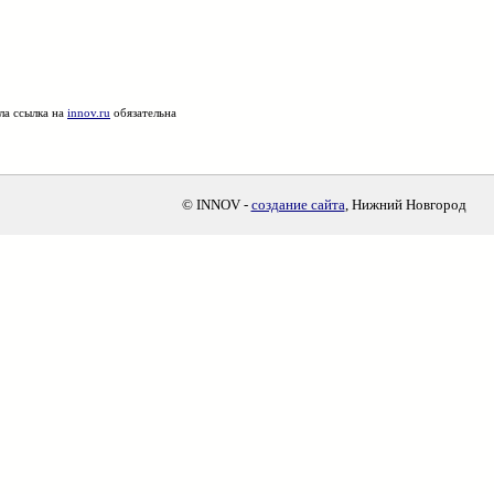
ла ссылка на
innov.ru
обязательна
© INNOV -
создание сайта
, Нижний Новгород