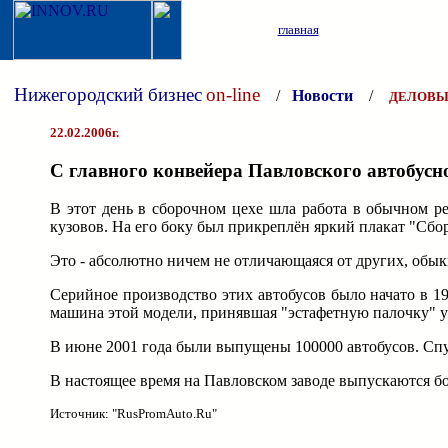
главная
Нижегородский бизнес
on-line
/
Новости
/
ДЕЛОВЫ
22.02.2006г.
С главного конвейера Павловского автобусно
В этот день в сборочном цехе шла работа в обычном р
кузовов. На его боку был прикреплён яркий плакат "Сбор
Это - абсолютно ничем не отличающаяся от других, обык
Серийное производство этих автобусов было начато в 19
машина этой модели, принявшая "эстафетную палочку" у
В июне 2001 года были выпущены 100000 автобусов. Спус
В настоящее время на Павловском заводе выпускаются б
Источник: "RusPromAuto.Ru"