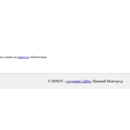
ла ссылка на
innov.ru
обязательна
© INNOV -
создание сайта
, Нижний Новгород