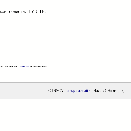
ской области, ГУК НО
ла ссылка на
innov.ru
обязательна
© INNOV -
создание сайта
, Нижний Новгород