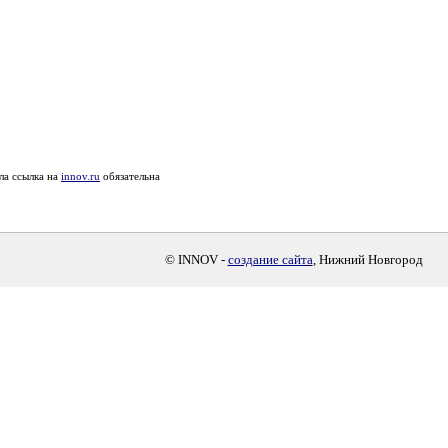
ла ссылка на
innov.ru
обязательна
© INNOV -
создание сайта
, Нижний Новгород