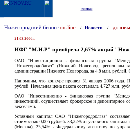
главная
Нижегородский бизнес
on-line
/
Новости
/
ДЕЛОВЫ
21.03.2006г.
ИФГ "М.И.Р" приобрела 2,67% акций "Нижег
ОАО "Инвестиционно - финансовая группа "Менедж
"Нижегородоблгаз" (Нижний Новгород, региональная 
администрации Нижнего Новгорода, за 4,8 млн. рублей.
Напомним, что конкурс прошел 31 января 2006 года. 
рублей. Начальная цена пакета составляла 4,727 млн. руб
ОАО "Инвестиционно - финансовая группа "Менеджм
инвестиций, осуществляет брокерское и депозитарное 
векселями.
Уставный капитал ОАО "Нижегородоблгаз" составляе
стоимостью 0,005 рублей. 33,22% от уставного капитала
(Москва), 25,54% - Федеральному агентству по упр