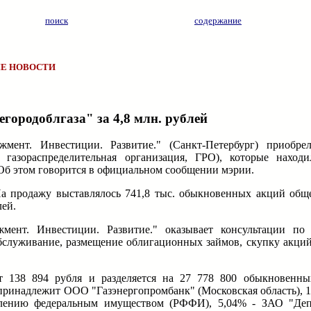
поиск
содержание
Е НОВОСТИ
ородоблгаза" за 4,8 млн. рублей
мент. Инвестиции. Развитие." (Санкт-Петербург) приобр
газораспределительная организация, ГРО), которые находи
 Об этом говорится в официальном сообщении мэрии.
На продажу выставлялось 741,8 тыс. обыкновенных акций общ
лей.
ент. Инвестиции. Развитие." оказывает консультации по
обслуживание, размещение облигационных займов, скупку акций
т 138 894 рубля и разделяется на 27 778 800 обыкновенн
 принадлежит ООО "Газэнергопромбанк" (Московская область), 
авлению федеральным имуществом (РФФИ), 5,04% - ЗАО "Деп