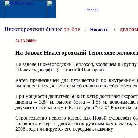
главная
Нижегородский бизнес
on-line
/
Новости
/
ДЕЛОВЫ
24.03.2006г.
На Заводе Нижегородский Теплоходе заложе
На заводе Нижегородский Теплоход, входящем в Группу 
"Новая судоверфь" (г. Нижний Новгород).
Катер предназначен для путешествий по внутренним
выполнен из судостроительной стали и способен обеспеч
При мощности двигателя 50 кВт, катер достигает скорост
ширина – 3,84 м, высота борта – 1,55 м, водоизмещен
двухместными каютами. Класс судна "0 2.0" Российского
Строительство первого катера для Новой судоверфи бы
головного катера с двигательно-рулевым комплексом, у
2006 года планируется его передача заказчику.