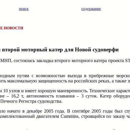
поиск
содержание
Е НОВОСТИ
н второй моторный катер для Новой судоверфи
МНП, состоялась закладка второго моторного катера проекта S
 водным путям с возможностью выхода в прибрежные морски
ить максимальную защищенность на российских реках, а также з
и 10 узлов и имеет хорошую маневренность. Технические характе
ие – 16,2 т, автономность плавания – 3 суток. Катер оборуд
 Печного Регистра судоходства.
ло начато в декабре 2005 года. В сентябре 2005 годы был сп
комплектованный двигателем Cummins, строящийся по заказу ча