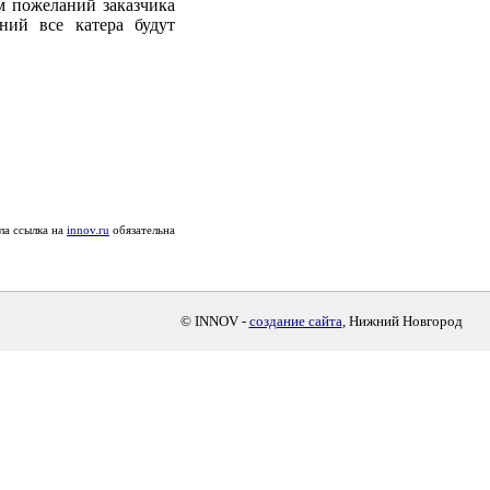
м пожеланий заказчика
ний все катера будут
ла ссылка на
innov.ru
обязательна
© INNOV -
создание сайта
, Нижний Новгород