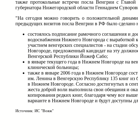
также протокольные встречи посла Венгрии с Главо
губернатора Нижегородской области Геннадием Суворов
"На сегодня можно говорить о положительной динами
предыдущих визитов посла Венгрии в РФ было сделано н
состоялось подписание рамочного соглашения и до
водоснабжения Нижнего Новгорода с выработкой 
участием венгерских специалистов - на стадии об
Новгороде, предложенный кандидат на эту должнос
Венгерской Республики Йожеф Сабо;
в январе текущего года в Нижнем Новгороде на ве
клинической больницы;
также в январе 2006 года в Нижнем Новгороде сос
им. Ленина в Венгерскую Республику 135 книг из 
в Нижнем Новгороде. Согласно достигнутых в сентя
жеста доброй воли выполнила свои обещания и ока
копирования редких книг, благодаря чему все выш
варианте в Нижнем Новгороде и будут доступны дл
Источник: ИС "Вояж"