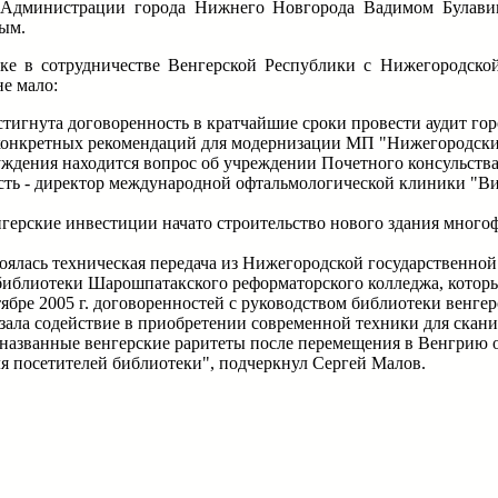
й Администрации города Нижнего Новгорода Вадимом Булави
ым.
ке в сотрудничестве Венгерской Республики с Нижегородско
е мало:
стигнута договоренность в кратчайшие сроки провести аудит го
конкретных рекомендаций для модернизации МП "Нижегородски
суждения находится вопрос об учреждении Почетного консульст
ть - директор международной офтальмологической клиники "Виз
нгерские инвестиции начато строительство нового здания мног
тоялась техническая передача из Нижегородской государственно
библиотеки Шарошпатакского реформаторского колледжа, которые
бре 2005 г. договоренностей с руководством библиотеки венгерс
зала содействие в приобретении современной техники для скан
еназванные венгерские раритеты после перемещения в Венгрию 
я посетителей библиотеки", подчеркнул Сергей Малов.