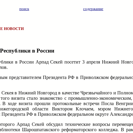
поиск
содержание
Е НОВОСТИ
Республики в России
блики в России Арпад Секей посетит 3 апреля Нижний Новго
лов.
чным представителем Президента РФ в Приволжском федеральн
да Секея в Нижний Новгород в качестве Чрезвычайного и Полно
 того визита стало знакомство с промышленно-экономическим,
 В ходе визита прошли протокольные встречи Посла Венгрии
 Нижегородской области Виктором Клочаем, мэром Нижнег
 Президента РФ в Приволжском федеральном округе Александ
 которого Арпад Секей обсудил технические вопросы перемещ
блиотеки Шарошпатакского реформаторского колледжа. В рам