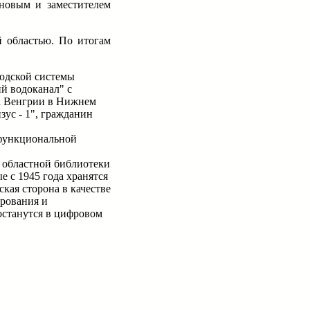
новым и заместителем
й областью. По итогам
родской системы
й водоканал" с
ва Венгрии в Нижнем
ус - 1", гражданин
офункциональной
й областной библиотеки
 с 1945 года хранятся
кая сторона в качестве
ирования и
останутся в цифровом