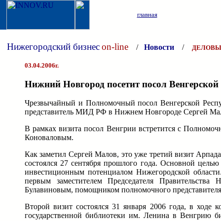
главная
Нижегородский бизнес
on-line
/
Новости
/
ДЕЛОВЫ
03.04.2006г.
Нижний Новгород посетит посол Венгерской 
Чрезвычайный и Полномочный посол Венгерской Респу
представитель МИД РФ в Нижнем Новгороде Сергей Ма
В рамках визита посол Венгрии встретится с Полномо
Коноваловым.
Как заметил Сергей Малов, это уже третий визит Арпа
состоялся 27 сентября прошлого года. Основной целью
инвестиционным потенциалом Нижегородской области.
первым заместителем Председателя Правительства
Булавиновым, помощником полномочного представителя
Второй визит состоялся 31 января 2006 года, в ходе
государственной библиотеки им. Ленина в Венгрию би