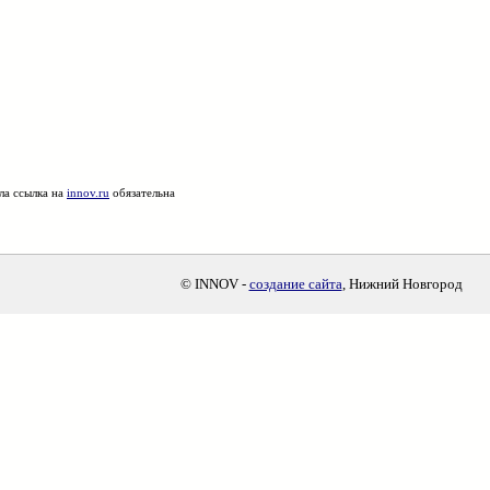
ла ссылка на
innov.ru
обязательна
© INNOV -
создание сайта
, Нижний Новгород