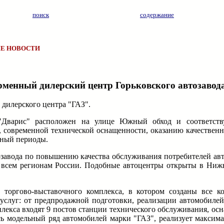
поиск
содержание
Е НОВОСТИ
менный дилерский центр Горьковского автозавод
 дилерского центра "ГАЗ".
"Дварис" расположен на улице Южный обход и соответств
, современной технической оснащенности, оказанию качественн
йный периоды.
озавода по повышению качества обслуживания потребителей ав
о всем регионам России. Подобные автоцентры открыты в Ниж
 торгово-выставочного комплекса, в котором созданы все к
слуг: от предпродажной подготовки, реализации автомобилей 
плекса входят 9 постов станции технического обслуживания, о
ь модельный ряд автомобилей марки "ГАЗ", реализует максим