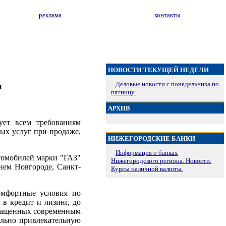
реклама
контакты
НОВОСТИ ТЕКУЩЕЙ НЕДЕЛИ
Деловые новости с понедельника по
а
пятницу.
АРХИВ
ует всем требованиям
ых услуг при продаже,
НИЖЕГОРОДСКИЕ БАНКИ
Информация о банках
томобилей марки "ГАЗ"
Нижегородского региона. Новости.
нем Новгороде, Санкт-
Курсы наличной валюты.
омфортные условия по
в кредит и лизинг, до
снащенных современным
ально привлекательную