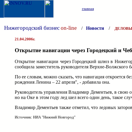
главная
Нижегородский бизнес
on-line
/
Новости
/
ДЕЛОВЫ
21.04.2006г.
Открытие навигации через Городецкий и Че
Открытие навигации через Городецкий шлюз в Нижегород
сообщила заместитель руководителя Верхне-Волжского б
По ее словам, можно сказать, что навигация откроется б
рождения Ленина – 22 апреля", - добавила она.
Руководитель управления Владимир Дементьев, в свою оч
но на Оке в этом году лед шел всего один день, такое слу
Владимир Дементьев также отметил, что ледовых заторов 
Источник: НИА "Нижний Новгород"