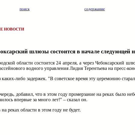
поиск
содержание
Е НОВОСТИ
боксарский шлюзы состоится в начале следующей н
ской области состоится 24 апреля, а через Чебоксарский шлюз
ассейнового водного управления Лидия Терентьева на пресс-кон
ез каких-либо задержек. "В советское время эту церемонию стара
ередь, добавил, что в этом году промерзание на реках было не
чилось впервые за много лет!" – сказал он.
на реках области в этом году не будет.