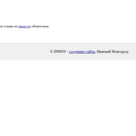
ла ссылка на
innov.ru
обязательна
© INNOV -
создание сайта
, Нижний Новгород