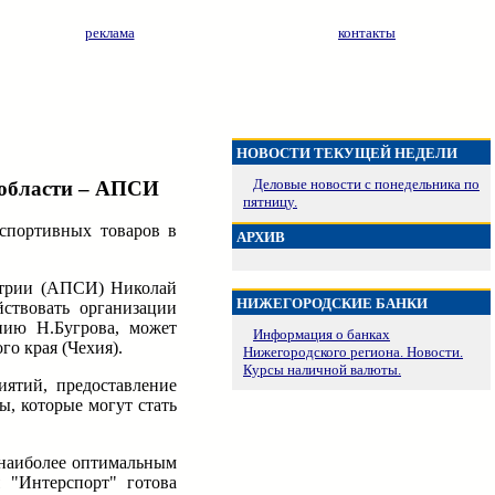
реклама
контакты
НОВОСТИ ТЕКУЩЕЙ НЕДЕЛИ
Деловые новости с понедельника по
 области – АПСИ
пятницу.
 спортивных товаров в
АРХИВ
стрии (АПСИ) Николай
НИЖЕГОРОДСКИЕ БАНКИ
ствовать организации
нию Н.Бугрова, может
Информация о банках
о края (Чехия).
Нижегородского региона. Новости.
Курсы наличной валюты.
иятий, предоставление
ы, которые могут стать
 наиболее оптимальным
 "Интерспорт" готова