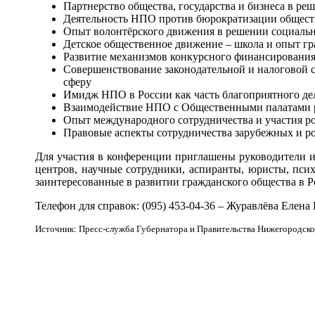
Партнерство общества, государства и бизнеса в р
Деятельность НПО против бюрократизации обществ
Опыт волонтёрского движения в решении социаль
Детское общественное движение – школа и опыт г
Развитие механизмов конкурсного финансирования
Совершенствование законодательной и налоговой 
сферу
Имидж НПО в России как часть благоприятного де
Взаимодействие НПО с Общественными палатами р
Опыт международного сотрудничества и участия 
Правовые аспекты сотрудничества зарубежных и р
Для участия в конференции приглашены руководители и
центров, научные сотрудники, аспиранты, юристы, пси
заинтересованные в развитии гражданского общества в Р
Телефон для справок: (095) 453-04-36 – Журавлёва Елен
Источник: Пресс-служба Губернатора и Правительства Нижегородско