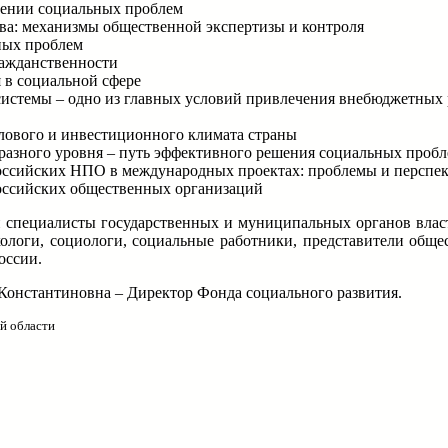
ешении социальных проблем
а: механизмы общественной экспертизы и контроля
ных проблем
ражданственности
 в социальной сфере
системы – одно из главных условий привлечения внебюджетных 
лового и инвестиционного климата страны
азного уровня – путь эффективного решения социальных проб
российских НПО в международных проектах: проблемы и перспе
оссийских общественных организаций
 специалисты государственных и муниципальных органов влас
хологи, социологи, социальные работники, представители обще
оссии.
а Константиновна – Директор Фонда социального развития.
й области