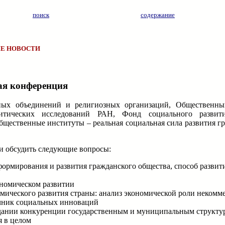
поиск
содержание
Е НОВОСТИ
ая конференция
ных объединений и религиозных организаций, Общественны
литических исследований РАН, Фонд социального развит
ственные институты – реальная социальная сила развития гр
 и обсудить следующие вопросы:
формирования и развития гражданского общества, способ развит
ономическом развитии
мического развития страны: анализ экономической роли некомме
очник социальных инноваций
дании конкуренции государственным и муниципальным структур
 в целом