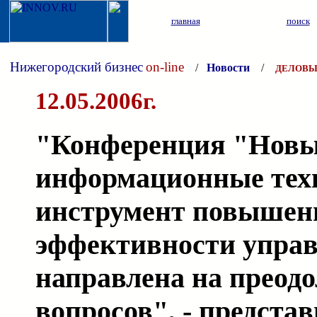
главная
поиск
Нижегородский бизнес
on-line
/
Новости
/
ДЕЛОВЫ
12.05.2006г.
"Конференция "Нов
информационные техн
инструмент повышен
эффективности упра
направлена на преод
вопросов", - предста