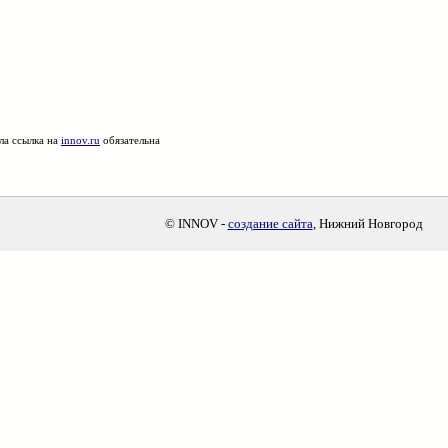
ла ссылка на
innov.ru
обязательна
© INNOV -
создание сайта
, Нижний Новгород