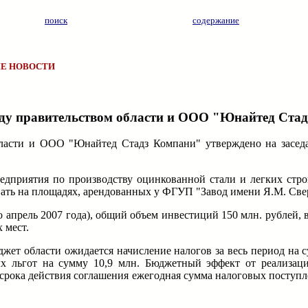
поиск
содержание
Е НОВОСТИ
жду правительством области и ООО "Юнайтед Ста
ласти и ООО "Юнайтед Стадз Компани" утверждено на заседа
едприятия по производству оцинкованной стали и легких стр
вать на площадях, арендованных у ФГУП "Завод имени Я.М. Све
о апрель 2007 года), общий объем инвестиций 150 млн. рублей, в
 мест.
ет области ожидается начисление налогов за весь период на с
ых льгот на сумму 10,9 млн. Бюджетный эффект от реализац
 срока действия соглашения ежегодная сумма налоговых поступл