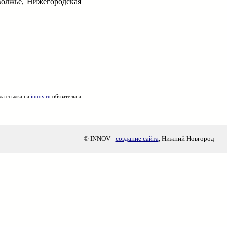
волжье, Нижегородская
ла ссылка на
innov.ru
обязательна
© INNOV -
создание сайта
, Нижний Новгород