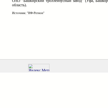
ОАО "Башкирский троллейбусный завод" (Уфа, Башкорт
область).
Источник: "ИФ-Регион"