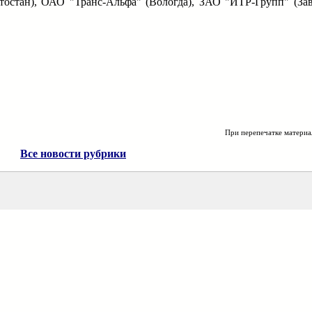
остан), ОАО "Транс-Альфа" (Вологда), ЗАО "ИТР-Групп" (За
При перепечатке материа
Все новости рубрики