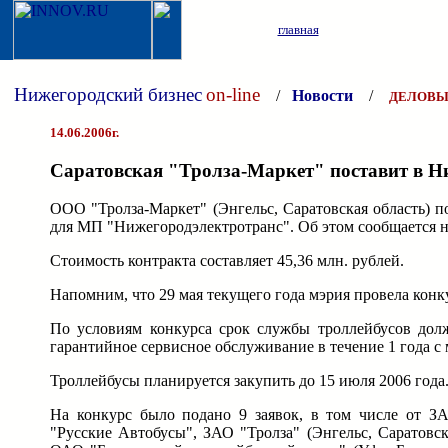
главная
Нижегородский бизнес
on-line
/
Новости
/
ДЕЛОВЫ
14.06.2006г.
Саратовская "Тролза-Маркет" поставит в Н
ООО "Тролза-Маркет" (Энгельс, Саратовская область) 
для МП "Нижегородэлектротранс". Об этом сообщается 
Стоимость контракта составляет 45,36 млн. рублей.
Напомним, что 29 мая текущего года мэрия провела кон
По условиям конкурса срок службы троллейбусов долж
гарантийное сервисное обслуживание в течение 1 года с
Троллейбусы планируется закупить до 15 июля 2006 года
На конкурс было подано 9 заявок, в том числе от З
"Русские Автобусы", ЗАО "Тролза" (Энгельс, Саратовс