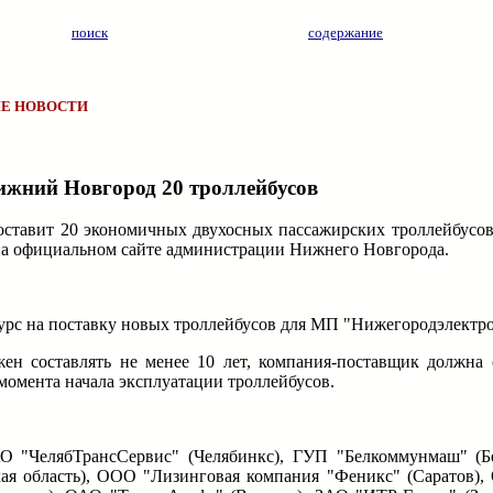
поиск
содержание
Е НОВОСТИ
ижний Новгород 20 троллейбусов
поставит 20 экономичных двухосных пассажирских троллейбусо
на официальном сайте администрации Нижнего Новгорода.
курс на поставку новых троллейбусов для МП "Нижегородэлектро
ен составлять не менее 10 лет, компания-поставщик должна 
 момента начала эксплуатации троллейбусов.
.
АО "ЧелябТрансСервис" (Челябинкс), ГУП "Белкоммунмаш" (
кая область), ООО "Лизинговая компания "Феникс" (Саратов),