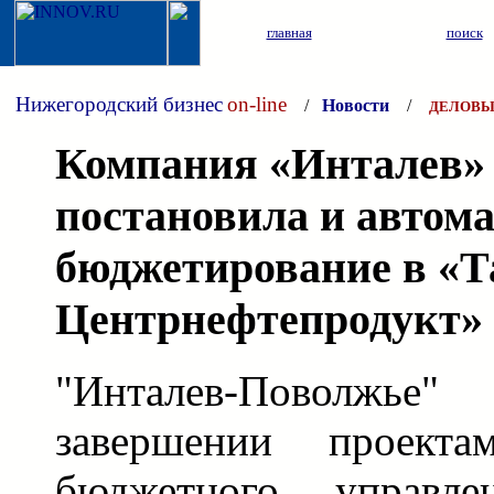
главная
поиск
Нижегородский бизнес
on-line
/
Новости
/
ДЕЛОВЫ
Компания «Инталев»
постановила и автом
бюджетирование в «Т
Центрнефтепродукт»
"Инталев-Поволжь
завершении проект
бюджетного управл