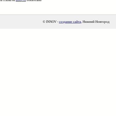
ла ссылка на
innov.ru
обязательна
© INNOV -
создание сайта
, Нижний Новгород