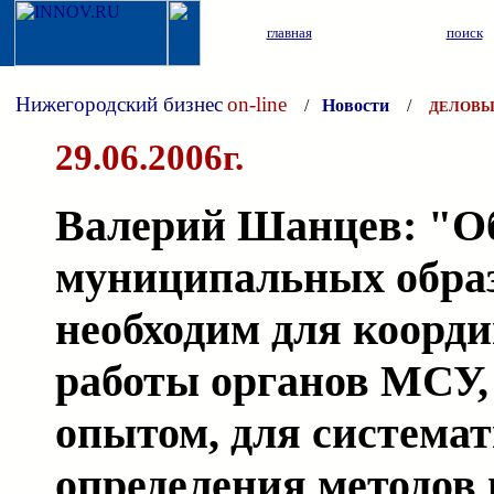
главная
поиск
Нижегородский бизнес
on-line
/
Новости
/
ДЕЛОВЫ
29.06.2006г.
Валерий Шанцев: "О
муниципальных обра
необходим для коорд
работы органов МСУ,
опытом, для система
определения методов