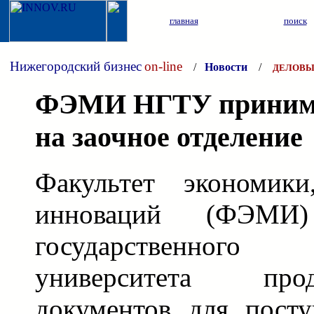
главная
поиск
Нижегородский бизнес
on-line
/
Новости
/
ДЕЛОВЫ
ФЭМИ НГТУ принима
на заочное отделение
Факультет экономик
инноваций (ФЭМИ)
государственног
университета пр
документов для посту