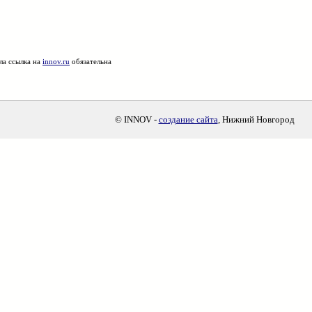
ла ссылка на
innov.ru
обязательна
© INNOV -
создание сайта
, Нижний Новгород