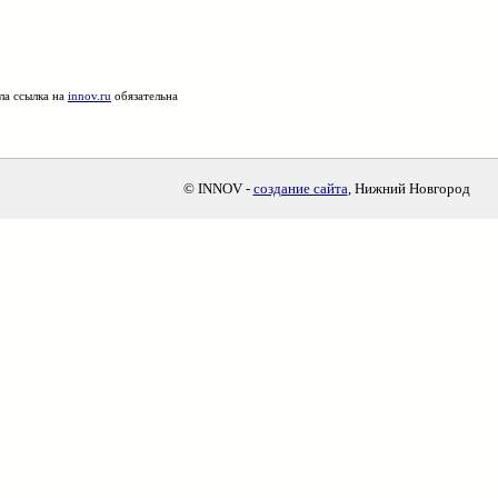
ла ссылка на
innov.ru
обязательна
© INNOV -
создание сайта
, Нижний Новгород