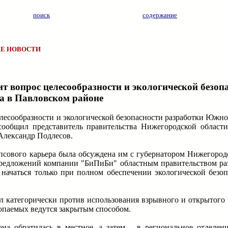
поиск
содержание
Е НОВОСТИ
т вопрос целесообразности и экологической безоп
а в Павловском районе
лесообразности и экологической безопасности разработки Южно
сообщил представитель правительства Нижегородской област
Александр Подлесов.
ипсового карьера была обсуждена им с губернатором Нижегород
предложений компании "БиПиБи" областным правительством раз
т начаться только при полном обеспечении экологической безо
 категорически против использования взрывного и открытого 
копаемых ведутся закрытым способом.
на обратилась в местное, а затем – в региональное отделен