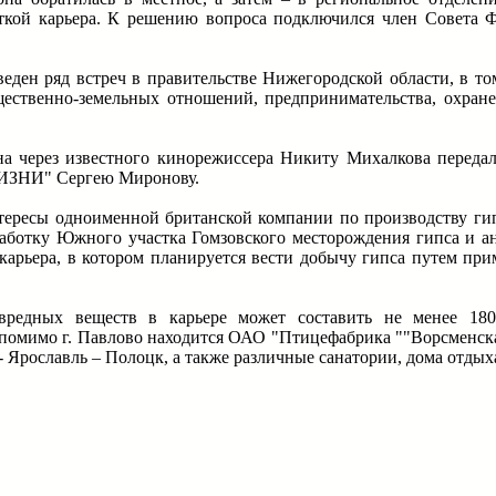
ткой карьера. К решению вопроса подключился член Совета Ф
ден ряд встреч в правительстве Нижегородской области, в том
щественно-земельных отношений, предпринимательства, охра
на через известного кинорежиссера Никиту Михалкова переда
ЖИЗНИ" Сергею Миронову.
ресы одноименной британской компании по производству гип
работку Южного участка Гомзовского месторождения гипса и а
 карьера, в котором планируется вести добычу гипса путем пр
вредных веществ в карьере может составить не менее 18
 помимо г. Павлово находится ОАО "Птицефабрика ""Ворсменска
 Ярославль – Полоцк, а также различные санатории, дома отдыха