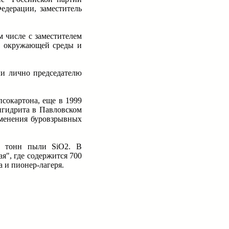
едерации, заместитель
 числе с заместителем
не окружающей среды и
ли лично председателю
сокартона, еще в 1999
нгидрита в Павловском
именения буровзрывных
0 тонн пыли SiO2. В
я", где содержится 700
 и пионер-лагеря.