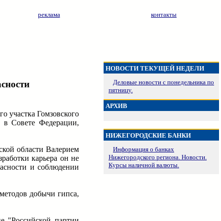
реклама
контакты
НОВОСТИ ТЕКУЩЕЙ НЕДЕЛИ
Деловые новости с понедельника по
асности
пятницу.
АРХИВ
го участка Гомзовского
и в Совете Федерации,
НИЖЕГОРОДСКИЕ БАНКИ
ской области Валерием
Информация о банках
Нижегородского региона. Новости.
работки карьера он не
Курсы наличной валюты.
пасности и соблюдении
методов добычи гипса,
ие "Российской партии