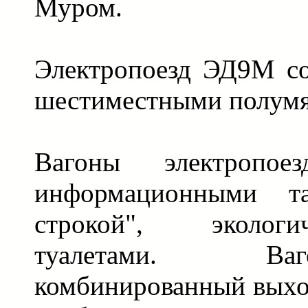
Муром.
Электропоезд ЭД9М со
шестиместными полумя
Вагоны электропоез
информационными т
строкой", эколог
туалетами. В
комбинированный выхо