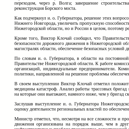
переходом, через р. Волга; завершение строительст
реконструкция Борского моста.
Как подчеркнул и. о. Губернатора, решение этих вопрос
Нижнего Новгорода, увеличить пропускную способность,
Нижегородской области, но и России в целом, поэтому 
Кроме того, Виктор Клочай сообщил, что Правительс
безопасности дорожного движения в Нижегородской обла
магистралях области, обеспечение безопасных условий д
По словам и. о. Губернатора, в области на постоянно
Правительстве Нижегородской области. К работе комис
организаций, индивидуальные предприниматели. Коми
политики, направленной на решение проблемы обеспечен
В своем выступлении Виктор Клочай отметил положит
медицины катастроф. Анализ работы трассовых бригад 
на которые они выезжают, намного ниже, чем у бригад с
Заслушав выступление и. о. Губернатора Нижегородс
оценку деятельности региональных властей по обеспече
Министр отметил, что, несмотря на все сложности и пр
движения организована на порядок выше, чем в друг