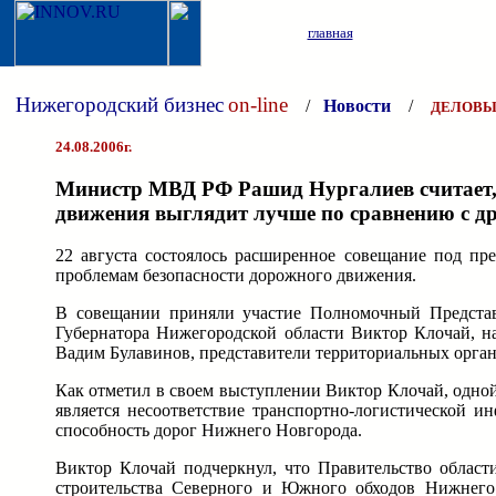
главная
Нижегородский бизнес
on-line
/
Новости
/
ДЕЛОВЫ
24.08.2006г.
Министр МВД РФ Рашид Нургалиев считает, 
движения выглядит лучше по сравнению с д
22 августа состоялось расширенное совещание под пр
проблемам безопасности дорожного движения.
В совещании приняли участие Полномочный Представи
Губернатора Нижегородской области Виктор Клочай, н
Вадим Булавинов, представители территориальных орг
Как отметил в своем выступлении Виктор Клочай, одно
является несоответствие транспортно-логистической и
способность дорог Нижнего Новгорода.
Виктор Клочай подчеркнул, что Правительство област
строительства Северного и Южного обходов Нижнего