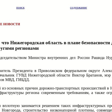
поиск
содержание
Е НОВОСТИ
что Нижегородская область в плане безопасности
ругими регионами
едседательством Министра внутренних дел России Рашида Ну
тель Президента в Приволжском федеральном округе Алекса
ачальник ГУВД Нижегородской области Виктор Братанов, мэр
анов МВД, ГИБДД.
й из основных причин дорожно-транспортных происшествий в 
нфраструктуры региона современным требованиям, а также ог
и вплотную занимается решением таких инфраструктурных пр
 Новгорода, строительство низконапорной плотины, совмещ