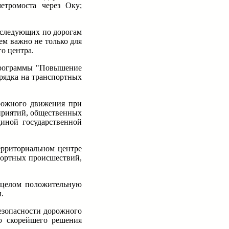
метромоста через Оку;
, следующих по дорогам
ем важно не только для
о центра.
 Программы "Повышение
рядка на транспортных
орожного движения при
приятий, общественных
иной государственной
рриториальном центре
портных происшествий,
в целом положительную
.
безопасности дорожного
ю скорейшего решения