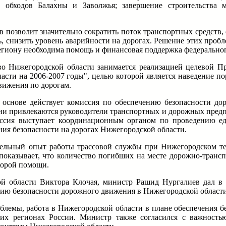
ва обходов Балахны и Заволжья; завершение строительства 
ов позволит значительно сократить поток транспортных средств
 снизить уровень аварийности на дорогах. Решение этих пробл
региону необходима помощь и финансовая поддержка федеральног
тво Нижегородской области занимается реализацией целевой
сти на 2006-2007 годы", целью которой является наведение по
вижения по дорогам.
й основе действует комиссия по обеспечению безопасности д
сии привлекаются руководители транспортных и дорожных пред
ссия выступает координационным органом по проведению ед
ия безопасности на дорогах Нижегородской области.
ельный опыт работы трассовой службы при Нижегородском те
показывает, что количество погибших на месте дорожно-транс
корой помощи.
кой области Виктора Клочая, министр Рашид Нургалиев дал 
нию безопасности дорожного движения в Нижегородской области
облемы, работа в Нижегородской области в плане обеспечения 
их регионах России. Министр также согласился с важность