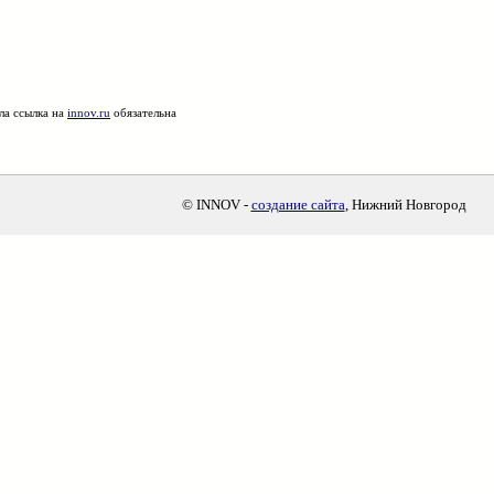
ла ссылка на
innov.ru
обязательна
© INNOV -
создание сайта
, Нижний Новгород