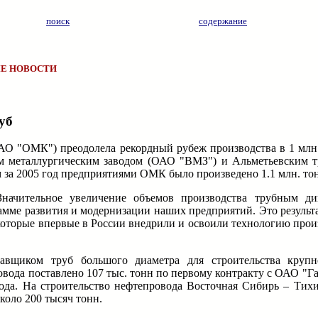
поиск
содержание
Е НОВОСТИ
уб
ЗАО "ОМК") преодолела рекордный рубеж производства в 1 млн.
ким металлургическим заводом (ОАО "ВМЗ") и Альметьевским
м за 2005 год предприятиями ОМК было произведено 1.1 млн. то
начительное увеличение объемов производства трубным д
мме развития и модернизации наших предприятий. Это результ
оторые впервые в России внедрили и освоили технологию про
вщиком труб большого диаметра для строительства крупн
вода поставлено 107 тыс. тонн по первому контракту с ОАО "Га
года. На строительство нефтепровода Восточная Сибирь – Тих
коло 200 тысяч тонн.