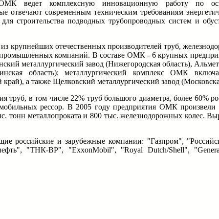
ОМК ведет комплексную инновационную работу по осв
ые отвечают современным техническим требованиям энергети
 для строительства подводных трубопроводных систем и обус
 из крупнейших отечественных производителей труб, железнодо
 промышленных компаний. В составе ОМК - 6 крупных предпри
ский металлургический завод (Нижегородская область), Альмет
ябинская область); металлургический комплекс ОМК включ
 край), а также Щелковский металлургический завод (Московская
я труб, в том числе 22% труб большого диаметра, более 60% р
мобильных рессор. В 2005 году предприятия ОМК произвели 
ыс. тонн металлопроката и 800 тыс. железнодорожных колес. В
ие российские и зарубежные компании: "Газпром", "Российс
ть", "ТНК-ВР", "ExxonMobil", "Royal Dutch/Shell", "General 