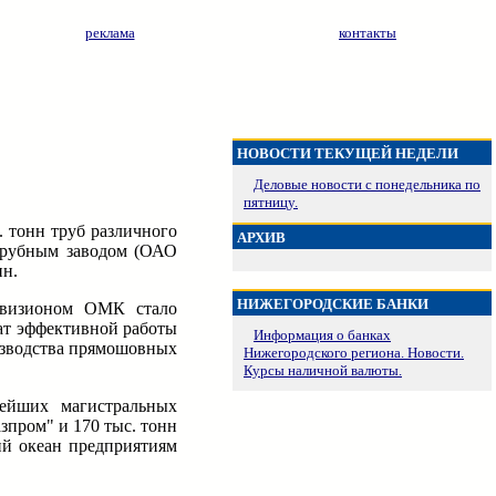
реклама
контакты
НОВОСТИ ТЕКУЩЕЙ НЕДЕЛИ
Деловые новости с понедельника по
пятницу.
 тонн труб различного
АРХИВ
 трубным заводом (ОАО
нн.
НИЖЕГОРОДСКИЕ БАНКИ
ивизионом ОМК стало
ат эффективной работы
Информация о банках
изводства прямошовных
Нижегородского региона. Новости.
Курсы наличной валюты.
ейших магистральных
зпром" и 170 тыс. тонн
ий океан предприятиям