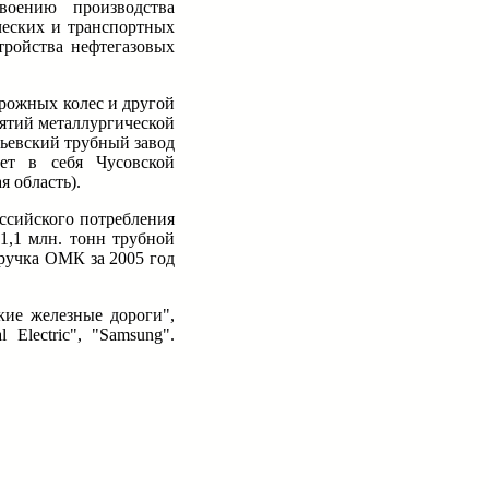
оению производства
ческих и транспортных
тройства нефтегазовых
рожных колес и другой
ятий металлургической
ьевский трубный завод
ает в себя Чусовской
 область).
оссийского потребления
1,1 млн. тонн трубной
ыручка ОМК за 2005 год
кие железные дороги",
Electric", "Samsung".