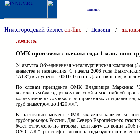
главная
Нижегородский бизнес
on-line
/
Новости
/
ДЕЛОВЫ
28.08.2006г.
ОМК произвела с начала года 1 млн. тонн тр
24 августа Объединенная металлургическая компания (
диаметра и назначения. С начала 2006 года Выксунс
"АТЗ") выпущено 1.000.010 тонн. Для сравнения, в цело
По словам президента ОМК Владимира Маркина: "З
возможным благодаря комплексной и масштабной програ
коллективов высококвалифицированных специалистов, к
труб диаметром до 1420 мм".
В настоящий момент ОМК является ключевым поста
трубопроводов России. Для Северо-Европейского газопро
будет отгружено по второму контракту до конца 2006 
ОАО "АК "Транснефть" до конца года будет поставлено о