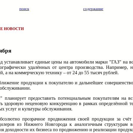
поиск
содержание
Е НОВОСТИ
тября
од устанавливает единые цены на автомобили марки "ГАЗ" на в
еографически удалённых от центра производства. Например, 
, а на коммерческую технику – от 24 до 55 тысяч рублей.
ближение продукции к покупателю и дальнейшее совершенство
 обслуживании.
" планирует предоставить потенциальным покупателям на вс
ть здоровую неценовую конкуренцию в рамках определённой т
ых услуг и культуры обслуживания.
абсолютно прозрачное продвижения своей продукции за счёт
дилеров из Нижнего Новгорода к аналогичным структурам в
ия доходности их бизнеса по продвижению и реализации продук