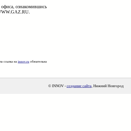
и офиса, ознакомившись
 – WWW.GAZ.RU.
ла ссылка на
innov.ru
обязательна
© INNOV -
создание сайта
, Нижний Новгород