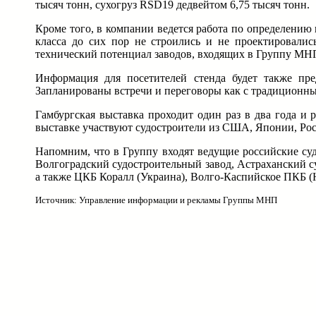
тысяч тонн, сухогруз RSD19 дедвейтом 6,75 тысяч тонн.
Кроме того, в компании ведется работа по определению 
класса до сих пор не строились и не проектировали
технический потенциал заводов, входящих в Группу МНП
Информация для посетителей стенда будет также пре
Запланированы встречи и переговоры как с традиционны
Гамбургская выставка проходит один раз в два года и 
выставке участвуют судостроители из США, Японии, Рос
Напомним, что в Группу входят ведущие российские су
Волгоградский судостроительный завод, Астраханский су
а также ЦКБ Коралл (Украина), Волго-Каспийское ПКБ 
Источник: Управление информации и рекламы Группы МНП