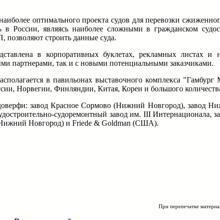
наиболее оптимального проекта судов для перевозки сжиженног
сь в России, являясь наиболее сложными в гражданском суд
, позволяют строить данные суда.
дставлена в корпоративных буклетах, рекламных листах и 
ми партнерами, так и с новыми потенциальными заказчиками.
располагается в павильонах выставочного комплекса "Гамбург 
сии, Норвегии, Финляндии, Китая, Кореи и большого количества
доверфи: завод Красное Сормово (Нижний Новгород), завод Ни
достроительно-судоремонтный завод им. III Интернационала, за
(Нижний Новгород) и Friede & Goldman (США).
При перепечатке материа