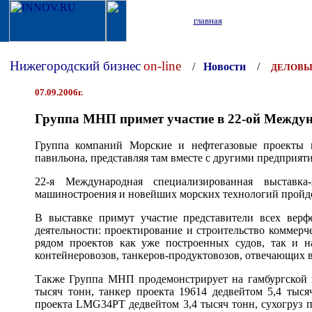
главная
Нижегородский бизнес
on-line
/
Новости
/
ДЕЛОВЫ
07.09.2006г.
Группа МНП примет участие в 22-ой Междун
Группа компаний Морские и нефтегазовые проекты 
павильона, представляя там вместе с другими предприя
22-я Международная специализированная выставка-
машиностроения и новейших морских технологий пройдет 
В выставке примут участие представители всех вер
деятельности: проектирование и строительство коммерче
рядом проектов как уже построенных судов, так и на
контейнеровозов, танкеров-продуктовозов, отвечающих 
Также Группа МНП продемонстрирует на гамбургской в
тысяч тонн, танкер проекта 19614 дедвейтом 5,4 тыся
проекта LMG34PT дедвейтом 3,4 тысяч тонн, сухогруз п