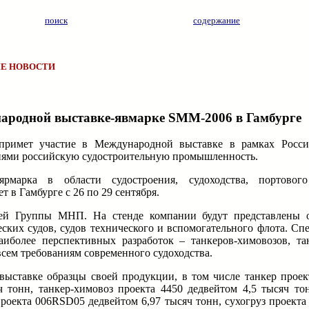
поиск
содержание
Е НОВОСТИ
ародной выставке-явмарке SMM-2006 в Гамбурге
примет участие в Международной выставке в рамках Росси
тиями российскую судостроительную промышленность.
ярмарка в области судостроения, судоходства, портового
в Гамбурге с 26 по 29 сентября.
фей Группы МНП. На стенде компании будут представлены 
ских судов, судов технического и вспомогательного флота. Сп
иболее перспективных разработок – танкеров-химовозов, та
всем требованиям современного судоходства.
ыставке образцы своей продукции, в том числе танкер проек
ч тонн, танкер-химовоз проекта 4450 дедвейтом 4,5 тысяч тон
роекта 006RSD05 дедвейтом 6,97 тысяч тонн, сухогруз проекта