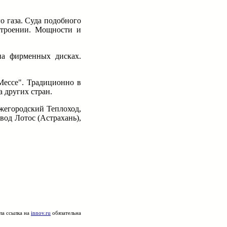
о газа. Суда подобного
остроении. Мощности и
на фирменных дисках.
Мессе". Традиционно в
 других стран.
жегородский Теплоход,
вод Лотос (Астрахань),
ла ссылка на
innov.ru
обязательна