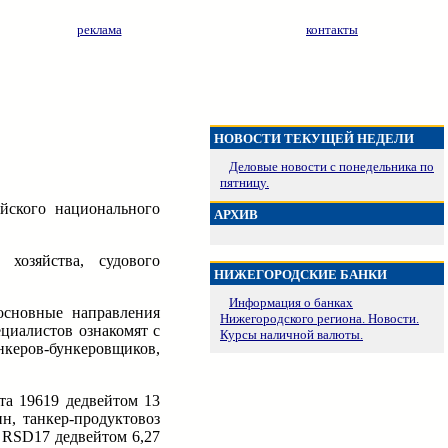
реклама
контакты
НОВОСТИ ТЕКУЩЕЙ НЕДЕЛИ
Деловые новости с понедельника по
пятницу.
йского национального
АРХИВ
 хозяйства, судового
НИЖЕГОРОДСКИЕ БАНКИ
Информация о банках
основные направления
Нижегородского региона. Новости.
ециалистов ознакомят с
Курсы наличной валюты.
нкеров-бункеровщиков,
та 19619 дедвейтом 13
н, танкер-продуктовоз
 RSD17 дедвейтом 6,27