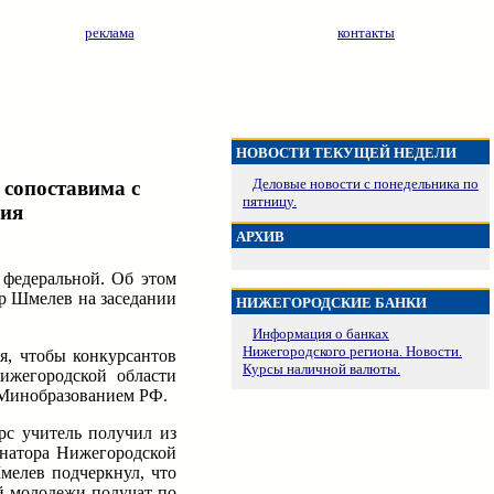
реклама
контакты
НОВОСТИ ТЕКУЩЕЙ НЕДЕЛИ
Деловые новости с понедельника по
 сопоставима с
пятницу.
ния
АРХИВ
 федеральной. Об этом
р Шмелев на заседании
НИЖЕГОРОДСКИЕ БАНКИ
Информация о банках
Нижегородского региона. Новости.
я, чтобы конкурсантов
Курсы наличной валюты.
Нижегородской области
 Минобразованием РФ.
рс учитель получил из
ернатора Нижегородской
Шмелев подчеркнул, что
ой молодежи получат по