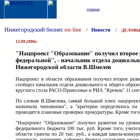
главная
Нижегородский бизнес
on-line
/
Новости
/
ДЕЛОВЫ
12.09.2006г.
"Нацпроект "Образование" получил второе р
федеральной", - начальник отдела дошкольн
Нижегородской области В.Шмелев
Нацпроект в области образования получил второе разв
сообщил начальник отдела дошкольного и общего образ
круглого стола РАСО-Приволжье и РИА "Кремль" 11 сент
По словам В.Шмелева, самый большой плюс нацпроекта 
назначали чиновники", а "критерии определялись на
проводятся плановые проверки прокуратуры. Кроме тог
"Нацпроект "Образование" получил развитие на уровн
федерального бюджета 100 тыс. руб. Кроме того, учите
области гранты по 20 тыс. руб., а каждая школа-конку
стоимость, например, кабинета физики составляет около