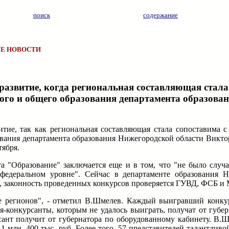
поиск
содержание
Е НОВОСТИ
азвитие, когда региональная составляющая стала
ого и общего образования департамента образова
итие, так как региональная составляющая стала сопоставима с
ования департамента образования Нижегородской области Викто
ября.
"Образование" заключается еще и в том, что "не было случа
 федеральном уровне". Сейчас в департаменте образования 
о, законность проведенных конкурсов проверяется ГУВД, ФСБ и
е регионов", - отметил В.Шмелев. Каждый выигравший конку
ля-конкурсанты, которым не удалось выиграть, получат от губ
рсант получит от губернатора по оборудованному кабинету. В.
 1 млн. 400 тыс. руб. Более того, 57 представителей талантлив