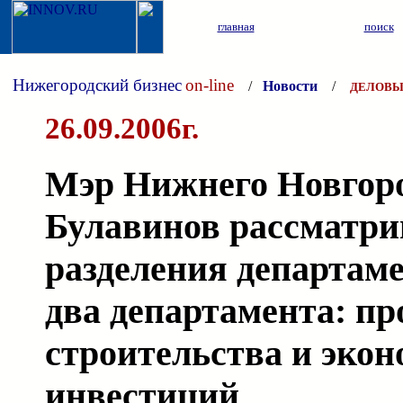
главная
поиск
Нижегородский бизнес
on-line
/
Новости
/
ДЕЛОВЫ
26.09.2006г.
Мэр Нижнего Новгор
Булавинов рассматри
разделения департам
два департамента: п
строительства и экон
инвестиций