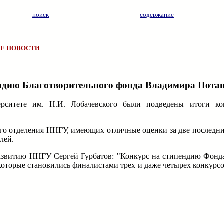
поиск
содержание
Е НОВОСТИ
ендию Благотворительного фонда Владимира Пота
ерситете им. Н.И. Лобачевского были подведены итоги к
ного отделения ННГУ, имеющих отличные оценки за две последн
лей.
 развитию ННГУ Сергей Гурбатов: "Конкурс на стипендию Фон
 которые становились финалистами трех и даже четырех конкурсо