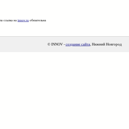
ла ссылка на
innov.ru
обязательна
© INNOV -
создание сайта
, Нижний Новгород