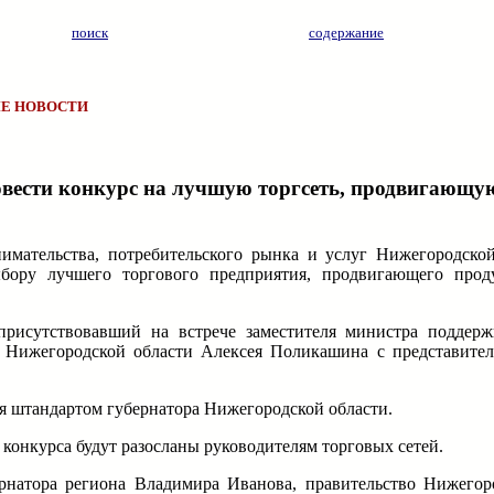
поиск
содержание
Е НОВОСТИ
овести конкурс на лучшую торгсеть, продвигающ
имательства, потребительского рынка и услуг Нижегородско
ыбору лучшего торгового предприятия, продвигающего про
рисутствовавший на встрече заместителя министра поддерж
г Нижегородской области Алексея Поликашина с представите
ся штандартом губернатора Нижегородской области.
конкурса будут разосланы руководителям торговых сетей.
ернатора региона Владимира Иванова, правительство Нижегор