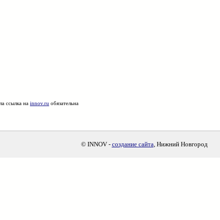
ла ссылка на
innov.ru
обязательна
© INNOV -
создание сайта
, Нижний Новгород