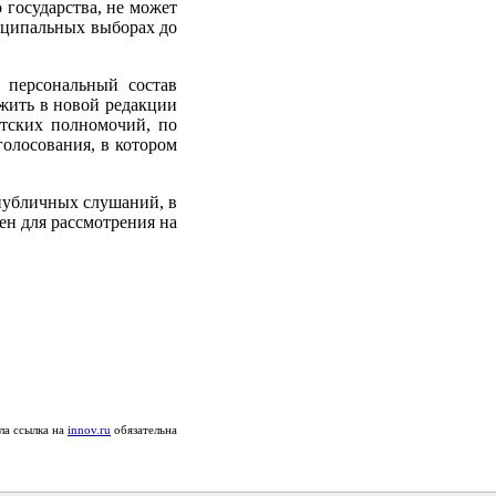
государства, не может
ниципальных выборах до
х персональный состав
ожить в новой редакции
атских полномочий, по
олосования, в котором
публичных слушаний, в
н для рассмотрения на
ла ссылка на
innov.ru
обязательна