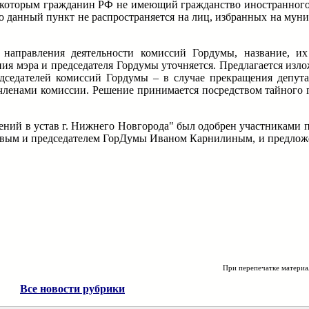
с которым гражданин РФ не имеющий гражданство иностранного 
то данный пункт не распространяется на лиц, избранных на му
о направления деятельности комиссий Гордумы, название, и
ия мэра и председателя Гордумы уточняется. Предлагается изл
дседателей комиссий Гордумы – в случае прекращения депут
членами комиссии. Решение принимается посредством тайного г
ений в устав г. Нижнего Новгорода" был одобрен участниками 
вым и председателем ГорДумы Иваном Карнилиным, и предложе
При перепечатке материа
Все новости рубрики