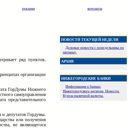
реклама
контакты
НОВОСТИ ТЕКУЩЕЙ НЕДЕЛИ
Деловые новости с понедельника по
пятницу.
тривает ряд пунктов,
АРХИВ
 принципах организации
НИЖЕГОРОДСКИЕ БАНКИ
Информация о банках
утата ГорДумы Нижнего
Нижегородского региона. Новости.
стного самоуправления
Курсы наличной валюты.
та представительного
 и депутатов Гордумы.
дарства или получения
ства, не являющегося