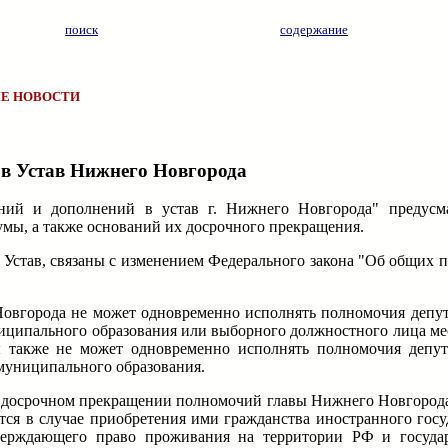
поиск
содержание
Е НОВОСТИ
 в Устав Нижнего Новгорода
ий и дополнений в устав г. Нижнего Новгорода" предусма
мы, а также оснований их досрочного прекращения.
в Устав, связаны с изменением Федерального закона "Об общих
 Новгорода не может одновременно исполнять полномочия деп
ниципального образования или выборного должностного лица ме
 также не может одновременно исполнять полномочия депута
муниципального образования.
 о досрочном прекращении полномочий главы Нижнего Новгорода
тся в случае приобретения ими гражданства иностранного госу
верждающего право проживания на территории РФ и государ