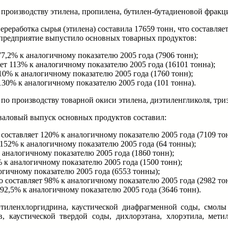
 производству этилена, пропилена, бутилен-бутадиеновой фракц
Переработка сырья (этилена) составила 17659 тонн, что составля
а предприятие выпустило основных товарных продуктов:
77,2% к аналогичному показателю 2005 года (7906 тонн);
ет 113% к аналогичному показателю 2005 года (16101 тонна);
10% к аналогичному показателю 2005 года (1760 тонн);
130% к аналогичному показателю 2005 года (101 тонна).
о производству товарной окиси этилена, диэтиленгликоля, три
а валовый выпуск основных продуктов составил:
составляет 120% к аналогичному показателю 2005 года (7109 тон
 152% к аналогичному показателю 2005 года (64 тонны);
 аналогичному показателю 2005 года (1860 тонн);
 к аналогичному показателю 2005 года (1500 тонн);
огичному показателю 2005 года (6553 тонны);
составляет 98% к аналогичному показателю 2005 года (2982 то
 92,5% к аналогичному показателю 2005 года (3646 тонн).
этиленхлоргидрина, каустической диафрагменной соды, смол
 каустической твердой соды, дихлорэтана, хлорэтила, метил