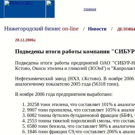
главная
Нижегородский бизнес
on-line
/
Новости
/
ДЕЛОВЫ
20.12.2006г.
Подведены итоги работы компании "СИБУР-
Подведены итоги работы предприятий ОАО "СИБУР-Неф
Кстово, Окиси этилена и гликолей (ЗОЭиГ) и "Капролак
Нефтехимический завод (НХЗ, г.Кстово). В ноябре 2006
аналогичному показателю 2005 года (56318 тонн).
В ноябре 2006 года предприятием выработано:
20258 тонн этилена, что составляет 101% к аналоги
9907 тонн пропилена, что составляет 105% к аналог
6082 тонны бутилен-бутадиеновой фракции (ББФ), ч
2553 тонны тяжелой пиролизной смолы, что составл
6580 тонн бензола, что составляет 98% к аналогичн
1846 тонн фракции С9,что составляет 206% к анало