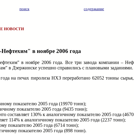
поиск
содержание
Е НОВОСТИ
Нефтехим" в ноябре 2006 года
техим" в ноябре 2006 года. Все три завода компании – Неф
там" в Дзержинске успешно справились с плановыми заданиями.
 года на печах пиролиза НХЗ переработано 62052 тонны сырья,
чному показателю 2005 года (19970 тонн);
ичному показателю 2005 года (9435 тонн);
то составляет 130% к аналогичному показателю 2005 года (4670
яет 114% к аналогичному показателю 2005 года (2237 тонн);
ому показателю 2005 года (6714 тонн);
гичному показателю 2005 года (898 тонн).