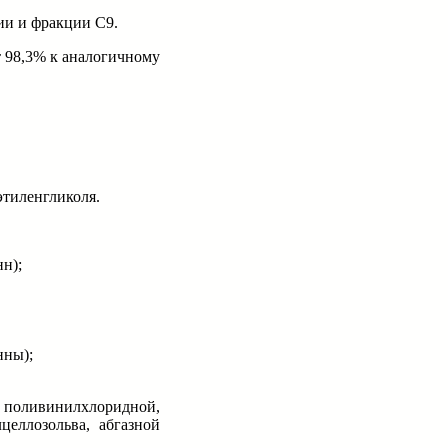
ии и фракции С9.
ет 98,3% к аналогичному
этиленгликоля.
н);
нны);
ы поливинилхлоридной,
целлозольва, абгазной