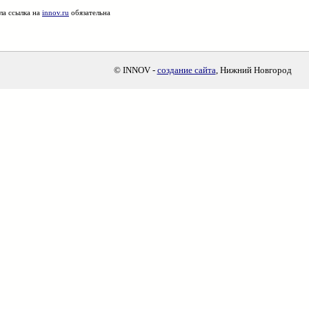
ла ссылка на
innov.ru
обязательна
© INNOV -
создание сайта
, Нижний Новгород